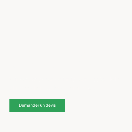
Aménagement de
commerce à Nice
Vitrines, agencement intérieur, accès PMR
et rénovation de local commercial
Demander un devis